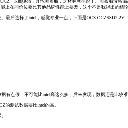
l，OCZ，Kingston，其他海盗船，芝奇啊就不说了。海盗船
致在性能上在同价位要比其他品牌性能上要差，这个不是我得出的结
择了intel，感觉专业一点，下面是OCZ OCZSSD2-2VTXE1
的数据有点假，不可能比intel高这么多，后来发现，数据还是比
CZ的测试数据要比intel的高。
测试。